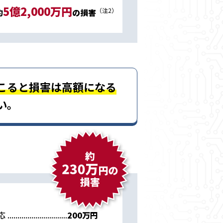
5億2,000万円
（注2）
約
の損害
こると損害は高額になる
い。
応
..............................
200万円