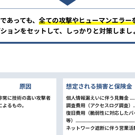
者であっても、
全ての攻撃やヒューマンエラー
プションをセットして、しっかりと対策しまし
原因
想定される損害と保険金
非常に技術の高い攻撃者
個人情報漏えいに伴う見舞金
....
によるもの。
調査費用（アクセスログ調査）
.
復旧費用（脆弱性に対応したバ
等）........................
.........................
ネットワーク遮断に伴う営業活動停