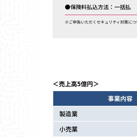
●保険料払込方法：一括払
※ご申告いただくセキュリティ対策につ
＜売上高5億円＞
事業内容
製造業
小売業