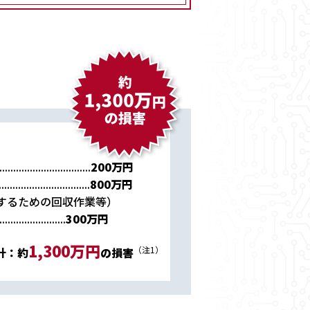
................................
200万円
.................................
800万円
するための回収作業等）
........................
300万円
1,300万円
（注1）
計：約
の損害