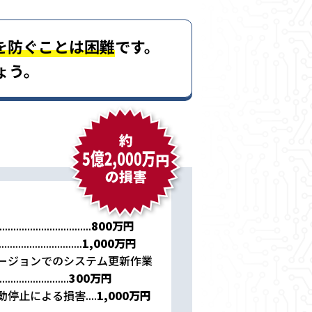
を防ぐことは困難
です。
ょう。
.................................
800万円
..............................
1,000万円
ージョンでのシステム更新作業
.........................
300万円
止による損害....
1,000万円